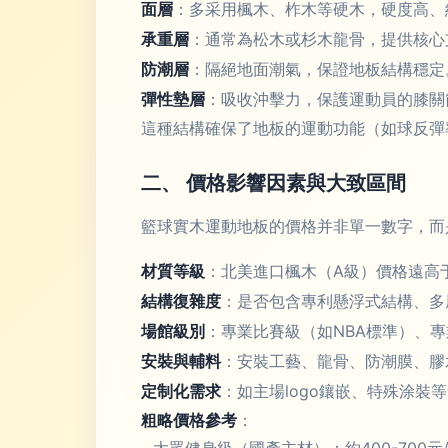
面層
：多采用楓木、柞木等硬木，硬度高、
承重層
：通常為松木或杉木龍骨，提供核心
防潮層
：隔絕地面潮氣，保證地板結構穩定
彈性墊層
：吸收沖擊力，保護運動員的膝關
這種結構確保了地板的運動功能（如球反彈率
二、 價格影響因素與大致區間
籃球實木運動地板的價格并非單一數字，而
材質等級
：北美進口楓木（A級）價格遠高
結構復雜度
：是否包含專利懸浮式結構、多
場館級別
：專業比賽級（如NBA標準）、
安裝與輔料
：安裝工藝、龍骨、防潮膜、膠
定制化需求
：如主場logo鑲嵌、特殊涂裝
粗略價格參考
：