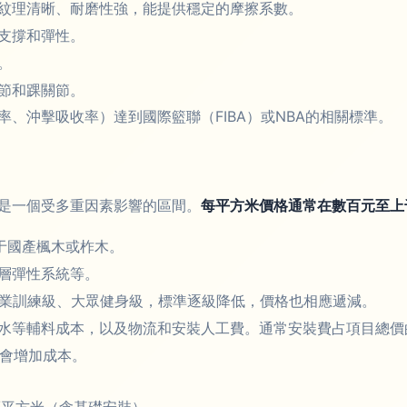
紋理清晰、耐磨性強，能提供穩定的摩擦系數。
支撐和彈性。
。
節和踝關節。
、沖擊吸收率）達到國際籃聯（FIBA）或NBA的相關標準。
是一個受多重因素影響的區間。
每平方米價格通常在數百元至上
于國產楓木或柞木。
層彈性系統等。
專業訓練級、大眾健身級，標準逐級降低，價格也相應遞減。
水等輔料成本，以及物流和安裝人工費。通常安裝費占項目總價的2
等會增加成本。