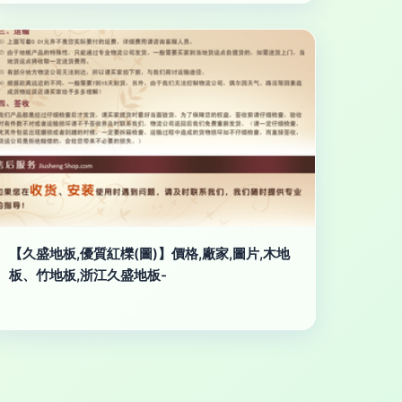
【久盛地板,優質紅櫟(圖)】價格,廠家,圖片,木地
板、竹地板,浙江久盛地板-