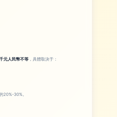
千元人民幣不等
，具體取決于：
0%-30%。