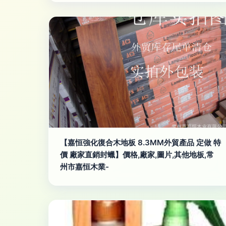
【嘉恒強化復合木地板 8.3MM外貿產品 定做 特
價 廠家直銷封蠟】價格,廠家,圖片,其他地板,常
州市嘉恒木業-