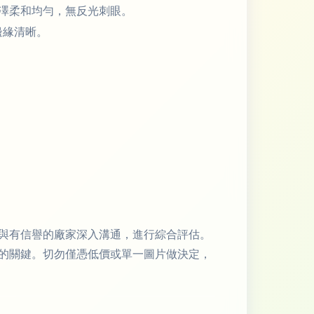
澤柔和均勻，無反光刺眼。
邊緣清晰。
與有信譽的廠家深入溝通，進行綜合評估。
的關鍵。切勿僅憑低價或單一圖片做決定，