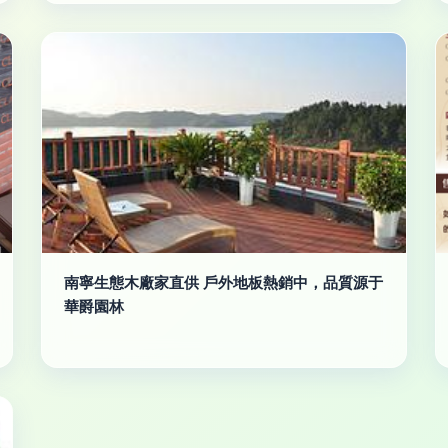
南寧生態木廠家直供 戶外地板熱銷中，品質源于
華爵園林