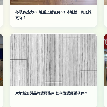
冬季腳感大PK 地暖上鋪瓷磚 vs 木地板，到底誰
更香？
木地板加盟品牌選擇指南 如何甄選優質伙伴？