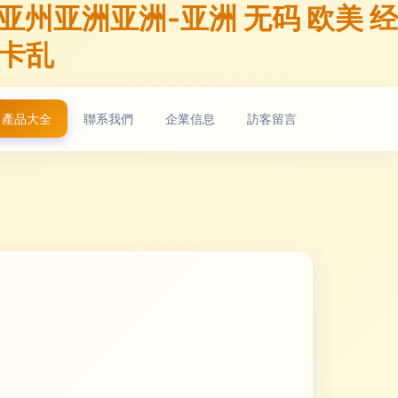
州亚洲亚洲-亚洲 无码 欧美 经
5卡乱
產品大全
聯系我們
企業信息
訪客留言