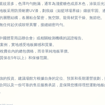
直紋居多，色澤均勻飽滿，通常為淺蜜糖色或原木色，涂裝后光
地板采用防滑耐磨UV漆，劃痕線（如籃球場界線）鑲嵌牢固、
的層壓結構，各層粘合緊密，無空隙。龍骨材質干燥、無節疤。
無任何起伏或吱呀異響，接縫細密均勻。
C（中國體育用品聯合會）或相關檢測機構的認證報告。
案例，實地感受地板腳感和質量。
稅費在內的總包價格，而非單純地板單價。
質保在5年以上）和保修范圍。
強的投資。建議場館方根據自身的定位、預算和長期運營規劃，
合同以及一份可靠的售后服務承諾，是保障您獲得理想運動地板
。