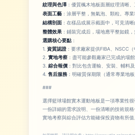
紋理與色澤
：優質楓木地板面層紋理清晰、
表面工藝
：涂層平整，無氣泡、顆粒。專業
結構剖面
：在樣品或展示截面中，可見清晰
整體效果
：鋪裝完成后，場地應平整如鏡，
選購核心要點
：
1.
資質認證
：要求廠家提供FIBA、NSC
2.
實地考察
：盡可能參觀廠家已完成的場館
3.
綜合報價
：對比包含運輸、安裝、輔料及
4.
售后服務
：明確質保期限（通常專業地板
###
選擇籃球場館實木運動地板是一項專業性很
一份詳細的需求說明、一份清晰的技術規格
實地考察與綜合評估方能確保投資物有所值