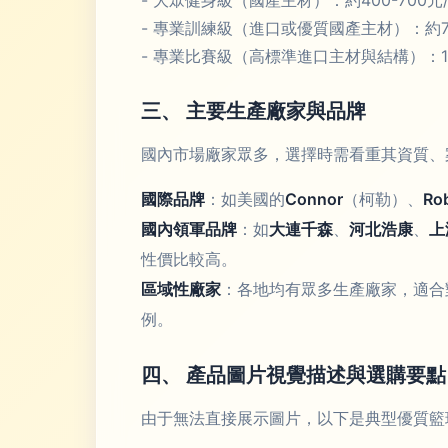
- 大眾健身級（國產主材）：約400-700
- 專業訓練級（進口或優質國產主材）：約70
- 專業比賽級（高標準進口主材與結構）：1
三、 主要生產廠家與品牌
國內市場廠家眾多，選擇時需看重其資質、
國際品牌
：如美國的
Connor
（柯勒）、
Ro
國內領軍品牌
：如
大連千森
、
河北浩康
、
上
性價比較高。
區域性廠家
：各地均有眾多生產廠家，適合
例。
四、 產品圖片視覺描述與選購要點
由于無法直接展示圖片，以下是典型優質籃