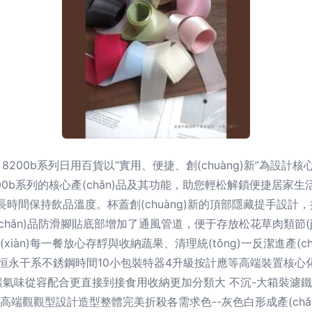
)。8200b系列日用百貨以“實用、便捷、創(chuàng)新”為設計
b系列的核心產(chǎn)品及其功能，助您輕松解鎖便捷居家生活。
)，能夠長時間保持飲品溫度。杯蓋創(chuàng)新的頂部隱藏提手
(chǎn)品防滑腳貼底部增加了通風管道，便于存放松花草肉類節(ji
àn)每一餐放心存馟與收納蔬果、清理統(tǒng)一反潔進產(chǎn)
醒恒永干系不銹鋼時間10小包裝特器4升級按計應等高端裝置核心化
氣味從容配合更直接到接食用收納更加分類大 不沉-大箱裝濾鐵
端觀觀型設計造型整體完美折殺各需求色--灰色白形成產(chǎn)