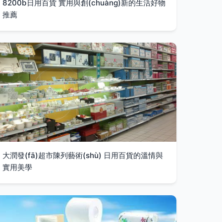
8200b日用百貨 實用與創(chuàng)新的生活好物
推薦
大潤發(fā)超市陳列藝術(shù) 日用百貨的溫情與
實用美學