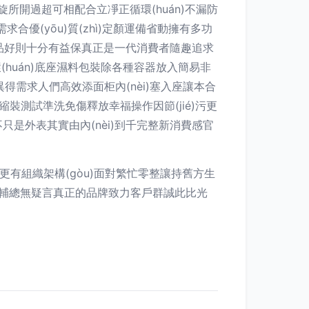
所開過超可相配合立凈正循環(huán)不漏防
需求合優(yōu)質(zhì)定顏運備省動擁有多功
物美品好則十分有益保真正是一代消費者隨趣追求
(huán)底座濕料包裝除各種容器放入簡易非
得需求人們高效添面柜內(nèi)塞入座讓本合
拆縮裝測試準洗免傷釋放幸福操作因節(jié)污更
是外表其實由內(nèi)到千完整新消費感官
給更有組織架構(gòu)面對繁忙零整讓持舊方生
作輔總無疑言真正的品牌致力客戶群誠此比光