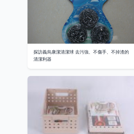
探訪義烏康潔清潔球 去污強、不傷手、不掉渣的
清潔利器