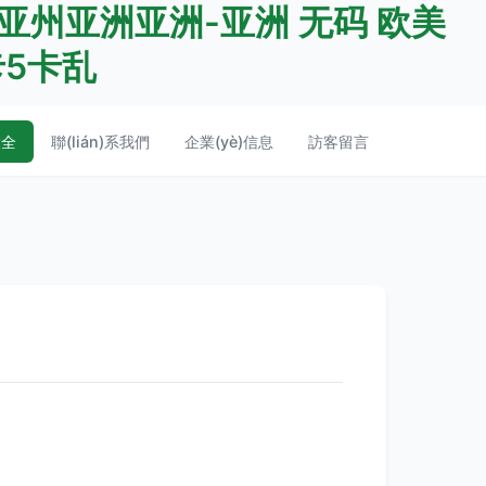
亚州亚洲亚洲-亚洲 无码 欧美
卡5卡乱
大全
聯(lián)系我們
企業(yè)信息
訪客留言