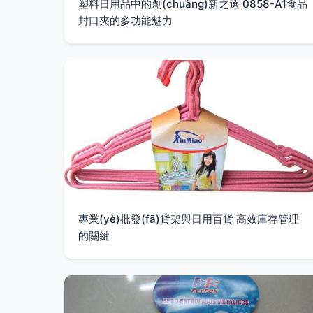
塑料日用品中的創(chuàng)新之選 0858-A1食品
封口夾的多功能魅力
專業(yè)批發(fā)貨架與日用百貨 高效庫存管理
的關鍵