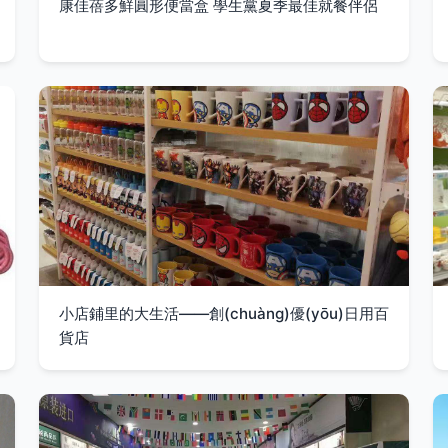
康佳蓓多鮮圓形便當盒 學生黨夏季最佳就餐伴侶
小店鋪里的大生活——創(chuàng)優(yōu)日用百
貨店