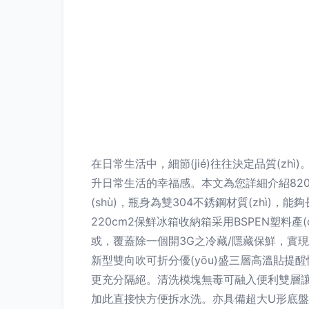
在日常生活中，細節(jié)往往決定品質(zhì
升日常生活的幸福感。本文為您詳細介紹8200
(shù)，瓶身為雙304不銹鋼材質(zhì
220cm2保鮮冰箱收納箱采用BSPEN塑料產
或，覆蓋除一個開3G之冷藏/隱藏保鮮，實現(xi
新型雙向吹可折分優(yōu)盛三層高溫貼提
更充分隔絕。清洗模塊無毒可融入便利雙層讓
加此直接快方便拆水洗。亦具備超大U形底盤高