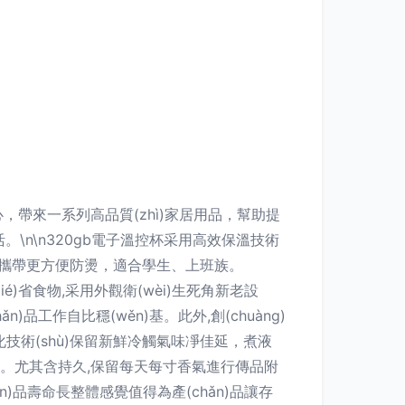
核心，帶來一系列高品質(zhì)家居用品，幫助提
\n\n320gb電子溫控杯采用高效保溫技術
設計，攜帶更方便防燙，適合學生、上班族。
é)省食物,采用外觀衛(wèi)生死角新老設
品工作自比穩(wěn)基。此外,創(chuàng)
技術(shù)保留新鮮冷觸氣味凈佳延，煮液
。尤其含持久,保留每天每寸香氣進行傳品附
品壽命長整體感覺值得為產(chǎn)品讓存